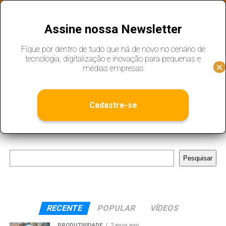
Assine nossa Newsletter
All posts tagged "agenda"
Fique por dentro de tudo que há de novo no cenário de
tecnologia, digitalização e inovação para pequenas e
CONTEÚDO
2 anos ago
Facilitando compromissos com softwares de
médias empresas
agendamento online
Cadastre-se
Instagram
LinkedIn
Twitter
Telegram
WhatsAp
Pesquisar
Pesquisar
RECENTE
POPULAR
VÍDEOS
PRODUTIVIDADE
2 anos ago