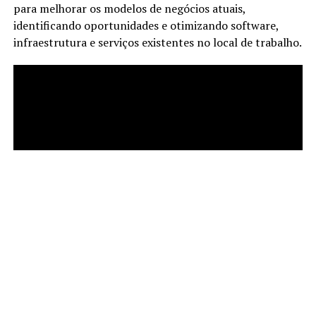
para melhorar os modelos de negócios atuais,
identificando oportunidades e otimizando software,
infraestrutura e serviços existentes no local de trabalho.
KYMO:
A companhia atua com as mais inovadoras
ferramentas de tecnologia do mercado e a possui sua
própria plataforma de inteligência em processos para