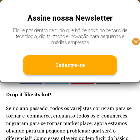
Assine nossa Newsletter
NEWS
Fique por dentro de tudo que há de novo no cenário de
Dropshipping: oportunidades &
tecnologia, digitalização e inovação para pequenas e
negócios
médias empresas
Published
5 anos ago
on
14 de janeiro de 2022
By
Administrador
Cadastre-se
Drop it like its hot!
Se no ano passado, todos os varejistas correram para se
tornar e-commerce, enquanto todos os e-commerces
migraram para se tornar marketplace, agora estamos
olhando para um pequeno problema: qual será o
diferencial? Como esses players podem fugir do básico